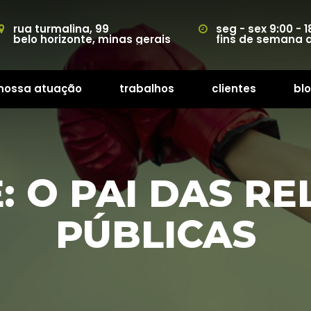
rua turmalina, 99
eg - sex 9:00 - 1
belo horizonte, minas gerai
fins de semana
nossa atuação
trabalho
cliente
bl
 
 
 
E: O PAI DAS RE
PÚBLICAS