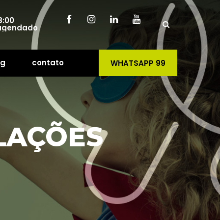
8:00
 
 agendado
og
contato
WHATSAPP 99
 
LAÇÕES 