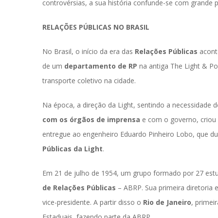
controvérsias, a sua história confunde-se com grande p
RELAÇÕES PÚBLICAS NO BRASIL
No Brasil, o início da era da
 Relações Pública
 acont
de um 
departamento de RP
 na antiga The Light & Po
transporte coletivo na cidade.
Na época, a direção da Light, sentindo a necessidade d
com os órgãos de imprensa
 e com o governo, criou 
entregue ao engenheiro Eduardo Pinheiro Lobo, que dur
Públicas da Light
.
Em 21 de julho de 1954, um grupo formado por 27 estu
de Relações Pública
 – ABRP. Sua primeira diretoria 
vice-presidente. A partir disso o 
Rio de Janeiro
, primei
Estaduais, fazendo parte da ABRP.