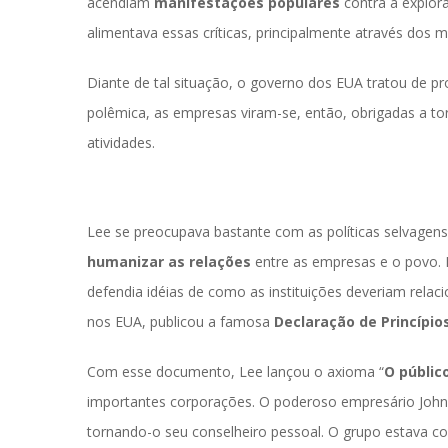
acendiam 
manifestações populare
 contra a explo
alimentava essas críticas, principalmente através dos m
Diante de tal situação, o governo dos EUA tratou de p
polêmica, as empresas viram-se, então, obrigadas a to
atividades.
Lee se preocupava bastante com as políticas selvagens
humanizar as relaçõe
 entre as empresas e o povo. 
defendia idéias de como as instituições deveriam rela
nos EUA, publicou a famosa 
Declaração de Princípi
Com esse documento, Lee lançou o axioma “
O públic
importantes corporações. O poderoso empresário John R
tornando-o seu conselheiro pessoal. O grupo estava c