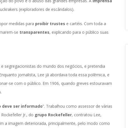
ração do povo e o abuso das grandes empresas. A 
imprensa 
uckrakers (exploradores de escândalos). 
ropor medidas para 
proibir trustes 
e cartéis. Com toda a 
rnarem-se 
transparente
, explicando para o público suas 
 e segregacionistas do mundo dos negócios, e pretendia 
Enquanto jornalista, Lee já abordava toda essa polêmica, e 
cionar-se com o público. Em 1906, quando greves estouravam 
o
.
o deve ser informado
”. Trabalhou como assessor de várias 
ockefeller Jr., do 
grupo Rockefeller
, contratou Lee, 
om a imagem deteriorada, principalmente, pelo modo como 