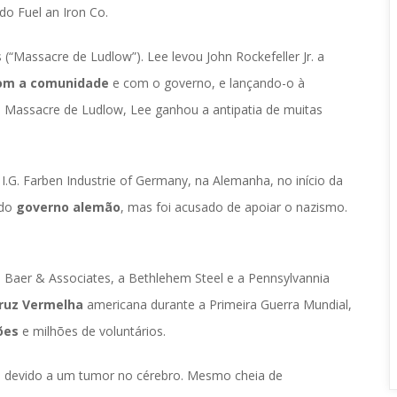
o Fuel an Iron Co. 
“Massacre de Ludlow”). Lee levou John Rockefeller Jr. a 
com a comunidade
 e com o governo, e lançando-o à 
 o Massacre de Ludlow, Lee ganhou a antipatia de muitas 
I.G. Farben Industrie of Germany, na Alemanha, no início da 
do 
governo alemão
, mas foi acusado de apoiar o nazismo. 
Baer & Associates, a Bethlehem Steel e a Pennsylvannia 
ruz Vermelha
 americana durante a Primeira Guerra Mundial, 
çõe
 e milhões de voluntários.
 devido a um tumor no cérebro. Mesmo cheia de 