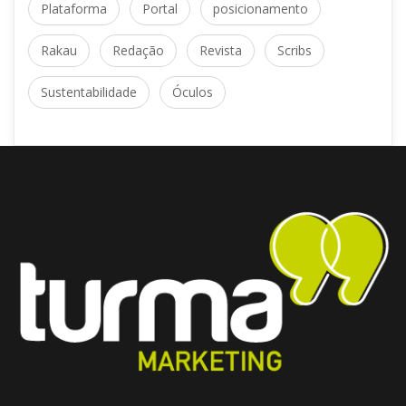
Plataforma
 
Portal
 
posicionamento
Rakau
 
Redação
 
Revista
 
Scrib
Sustentabilidade
 
Óculo