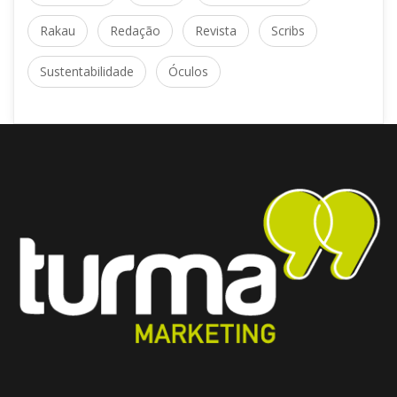
Rakau
 
Redação
 
Revista
 
Scrib
Sustentabilidade
 
Óculo