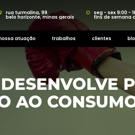
rua turmalina, 99
eg - sex 9:00 - 1
belo horizonte, minas gerai
fins de semana
nossa atuação
trabalho
cliente
bl
 
 
 
DESENVOLVE P
O AO CONSUMO