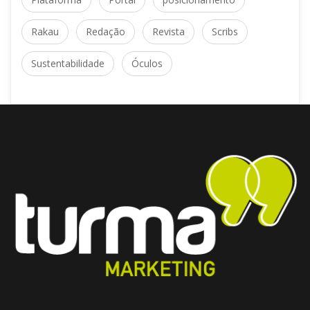
Rakau
 
Redação
 
Revista
 
Scrib
Sustentabilidade
 
Óculo